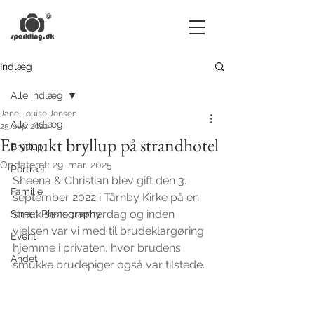
Indlæg
Alle indlæg
Jane Louise Jensen
Alle indlæg
25. sep. 2022
Et smukt bryllup på strandhotel
Bryllup
Opdateret:
29. mar. 2025
Portræt
Sheena & Christian blev gift den 3. 
Familie
september 2022 i Tårnby Kirke på en 
smuk sensommerdag og inden 
Street Photography
vielsen var vi med til brudeklargøring 
Event
hjemme i privaten, hvor brudens 
Andet
smukke brudepiger også var tilstede.