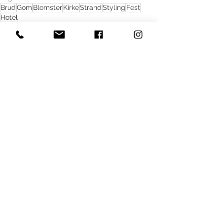
Brud
Gom
Blomster
Kirke
Strand
Styling
Fest
Hotel
Bryllup
Se alle
Seneste blogindlæg