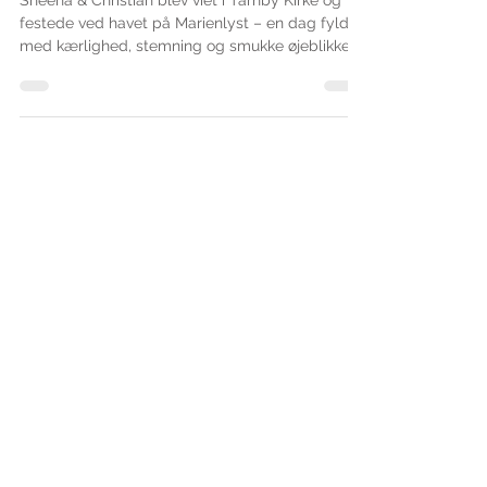
Et smukt bryllup på strandhotel
Sheena & Christian blev viet i Tårnby Kirke og
festede ved havet på Marienlyst – en dag fyldt
med kærlighed, stemning og smukke øjeblikke
💕