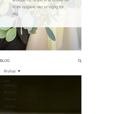
arbejde og få lyst til at booke os
til en opgave, der er vigtig for
dig.
BLOG
Bryllup
Alle
indlæg
Bryllup
Portræt
Familie
Street