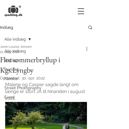
Indlæg
Alle indlæg
Jane Louise Jensen
Alle indlæg
21. aug. 2021
Flot sommerbryllup i
Bryllup
Kgs.Lyngby
Portræt
Opdateret:
30. apr. 2022
Familie
Malene og Casper sagde langt om 
Street Photography
længe er stort JA til hinanden i august 
Event
2021.
Andet