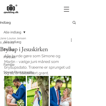
Indlæg
Alle indlæg
Jane Louise Jensen
Alle indlæg
8. jun. 2019
Bryllup i Jesuskirken
Bryllup
Alle burde gøre som Simone og 
Portræt
Martin - vælge juni måned som 
Familie
bryllupsdato. Træerne er sprunget ud 
Street Photography
og alt er så lækkert grønt.
Event
Andet