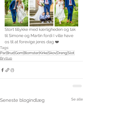
Stort tillykke med kærligheden og tak 
til Simone og Martin fordi I ville have 
os til at forevige jeres dag ❤️
Tags:
Par
Brud
Gom
Blomster
Kirke
Skov
Dreng
Slot
Bryllup
Se alle
Seneste blogindlæg