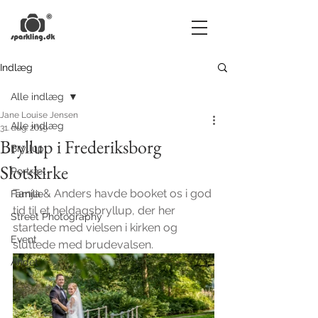
Indlæg
Alle indlæg
Jane Louise Jensen
Alle indlæg
31. aug. 2019
Bryllup i Frederiksborg
Bryllup
Slotskirke
Portræt
Tanja & Anders havde booket os i god 
Familie
tid til et heldagsbryllup, der her 
Street Photography
startede med vielsen i kirken og 
Event
sluttede med brudevalsen.
Andet