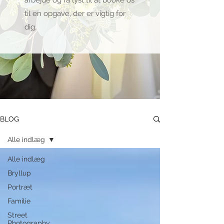
arbejde og få lyst til at booke os
til en opgave, der er vigtig for
dig.
BLOG
Alle indlæg
Alle indlæg
Bryllup
Portræt
Familie
Street
Photography