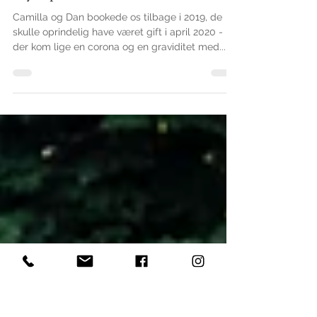
Jane Louise Jensen
2. okt. 2021
Bryllup i Holbæk
Camilla og Dan bookede os tilbage i 2019, de
skulle oprindelig have været gift i april 2020 -
der kom lige en corona og en graviditet med...