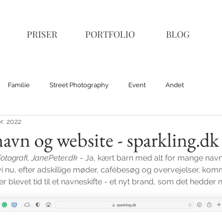
PRISER
PORTFOLIO
BLOG
Familie
Street Photography
Event
Andet
pr. 2022
avn og website - sparkling.dk
Fotografi, JanePeter.dk
 - Ja, kært barn med alt for mange nav
i nu, efter adskillige møder, cafébesøg og overvejelser, kommet
er blevet tid til et navneskifte - et nyt brand, som det hedder