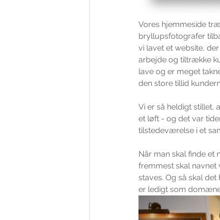
Vores hjemmeside træng
bryllupsfotografer ti
vi lavet et website, de
arbejde og tiltrække k
lave og er meget takne
den store tillid kundern
Vi er så heldigt stille
et løft - og det var tid
tilstedeværelse i et s
Når man skal finde et n
fremmest skal navnet 
staves. Og så skal det 
er ledigt som domæn