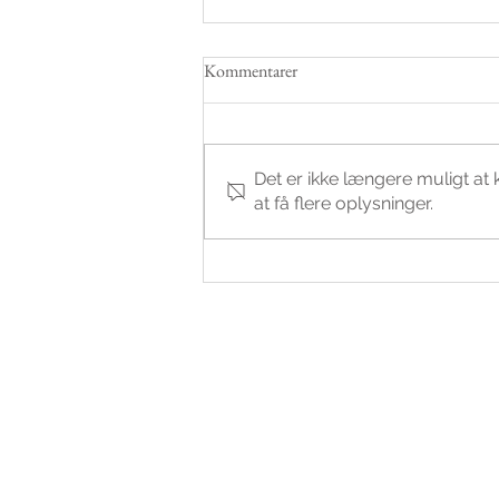
Kommentarer
Det er ikke længere muligt a
at få flere oplysninger.
Må Sparkling.dk vise kundernes
billeder på de sociale medier ?