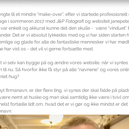
te til et mindre “make-over”, efter vi startede professionelt
lbage i sommeren 2017 med 
J&P Fotografi
 og websitet janepete
r var enkelt og akkurat kunne det den skulle -  være “vinduet” ti
under. Det er vi absolut lykkedes med og vi har siden starten h
mlige og glade for alle de fantastiske mennesker vi har mødt
e har vist os - det vil vi gerne fortsætte med.
t, at vi selv kan bygge på og ændre vores website, når vi syntes 
en til nu. Så hvorfor ikke få styr på alle "navnene" og vores onli
amlet hug?
yt firmanavn, er der flere ting, vi synes der skal falde på plads
være nemt at huske og man skal samtidig ikke være i tvivl om
helst fortælle lidt om, hvad det er vi gør og ikke mindst er det
enavn.