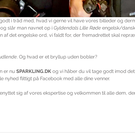
t godt i tråd med, hvad vi gerne vil have vores billeder og de
 og slår man navnet op i 
Gyldendals Lille Røde
 engelsk/dansk
 af det engelske ord, vi faldt for, der fremadrettet skal repr
prudlende
. Og hvad er et bryllup uden bobler?
n er nu 
SPARKLING.DK
 og vi håber du vil tage godt imod det
le nyhed flittigt på Facebook med alle dine venner.
r benyttet sig af vores ekspertise og velkommen til alle dem, de