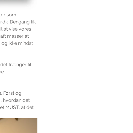
 op som 
r.dk. Dengang fik 
l at vise vores 
aft masser at 
 og ikke mindst 
det trænger til 
ne 
. Først og 
, hvordan det 
 et MUST, at det 