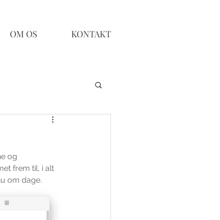
OM OS
KONTAKT
ne og 
 frem til, i alt 
 nu om dage.