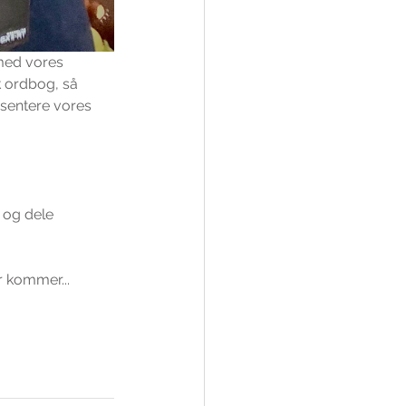
rmed vores 
 ordbog, så 
æsentere vores 
 og dele 
r kommer...