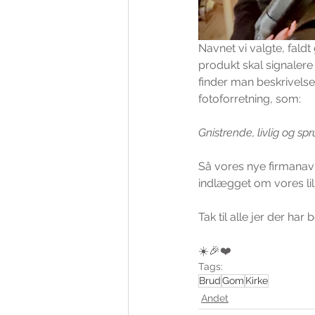
Navnet vi valgte, fald
produkt skal signalere
finder man beskrivelsen
fotoforretning, som:
Gnistrende, livlig og s
Så vores nye firmanav
indlægget om vores lil
Tak til alle jer der ha
☀️🎉❤️
Tags:
Brud
Gom
Kirke
Andet