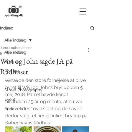
Indlæg
Alle indlæg
Jane Louise Jensen
Alle indlæg
5. maj 2018
Wivi og John sagde JA på
Bryllup
Rådhuset
Portræt
Vi havde den store fornøjelse at blive 
Familie
hyret til Wivi og Johns bryllup den 5. 
Street Photography
maj 2018. Parret havde kendt 
Event
hinanden i 25 år og mente, at nu var 
“prøvetiden” overstået og de havde 
Andet
derfor valgt et herligt intimt bryllup på 
Københavns Rådhus.