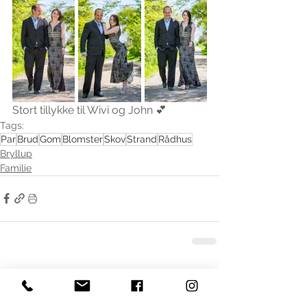
Stort tillykke til Wivi og John 💕
Tags:
Par
Brud
Gom
Blomster
Skov
Strand
Rådhus
Bryllup
Familie
Se alle
Seneste blogindlæg