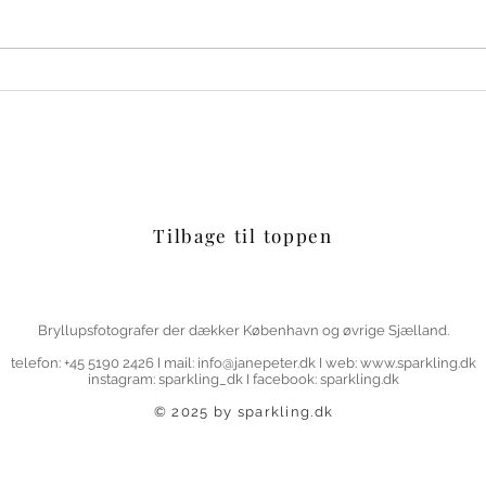
August-bryllup i Roskilde
Gina 
Domkirke
Kirke
Tilbage til toppen
Bryllupsfotografer der dækker København og øvrige Sjælland.
telefon: +45 5190 2426 I mail:
info@janepeter.dk
I web:
www.sparkling.dk
instagram: sparkling_dk I facebook: sparkling.dk
© 2025 by sparkling.dk