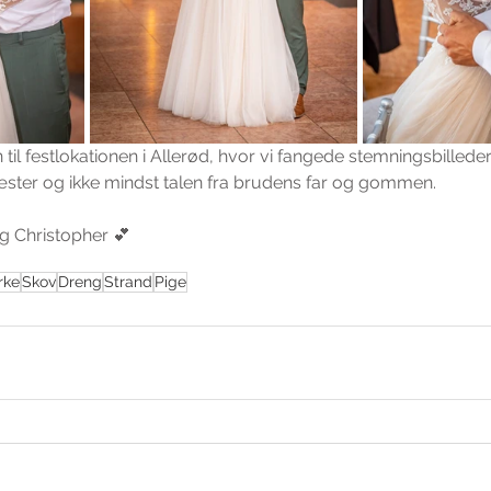
 til festlokationen i Allerød, hvor vi fangede stemningsbilled
æster og ikke mindst talen fra brudens far og gommen. 
 og Christopher 💕
rke
Skov
Dreng
Strand
Pige