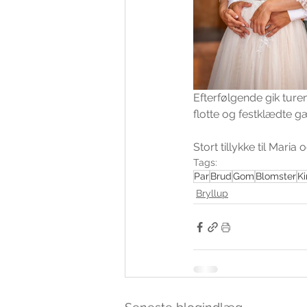
Efterfølgende gik turen
flotte og festklædte g
Stort tillykke til Maria
Tags:
Par
Brud
Gom
Blomster
Ki
Bryllup