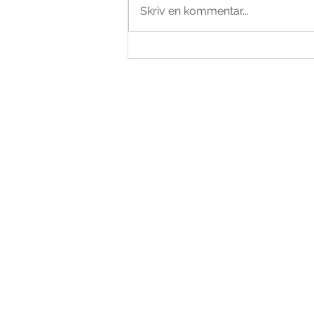
Skriv en kommentar...
Et smukt bryllup på strandhotel