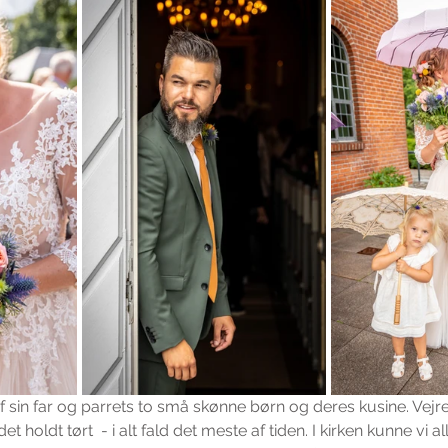
 sin far og parrets to små skønne børn og deres kusine. Vejret 
det holdt tørt  - i alt fald det meste af tiden. I kirken kunne vi 