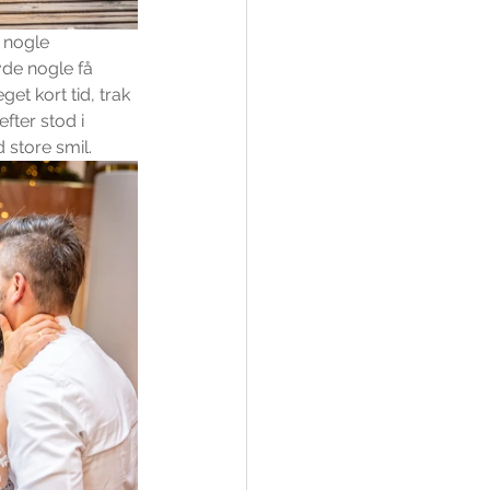
 nogle 
vde nogle få 
et kort tid, trak 
ter stod i 
 store smil.