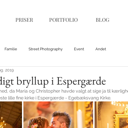
PRISER
PORTFOLIO
BLOG
Familie
Street Photography
Event
Andet
ug. 2019
gt bryllup i Espergærde
med, da Maria og Christopher havde valgt at sige ja til kærlig
te lille fine kirke i Espergærde - Egebæksvang Kirke.