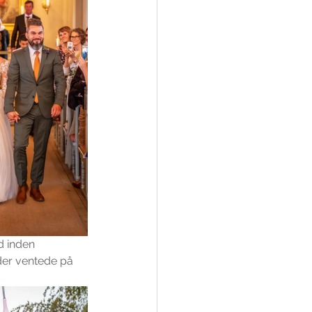
d inden 
er ventede på 