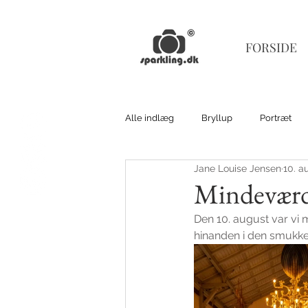
FORSIDE
Alle indlæg
Bryllup
Portræt
Jane Louise Jensen
10. a
Mindeværdi
Den 10. august var vi 
hinanden i den smukkes