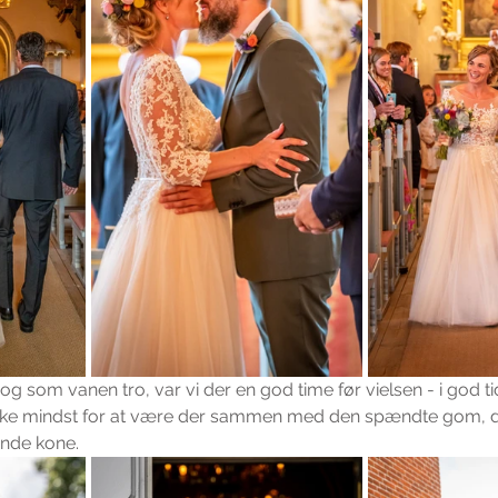
14 og som vanen tro, var vi der en god time før vielsen - i god ti
ke mindst for at være der sammen med den spændte gom, d
nde kone.