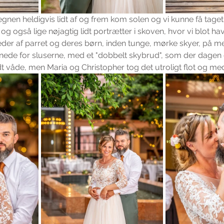
regnen heldigvis lidt af og frem kom solen og vi kunne få taget
g også lige nøjagtig lidt portrætter i skoven, hvor vi blot ha
illeder af parret og deres børn, inden tunge, mørke skyer, på meg
ede for sluserne, med et "dobbelt skybrud", som der dagen ef
lidt våde, men Maria og Christopher tog det utroligt flot og med