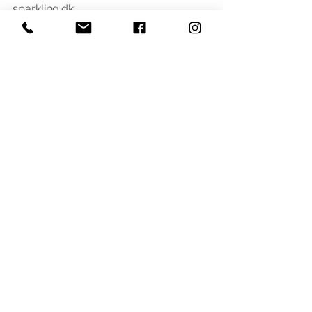
sparkling.dk.
Tags:
Blomster
Skov
Model
Pige
Portræt
Se alle
Seneste blogindlæg