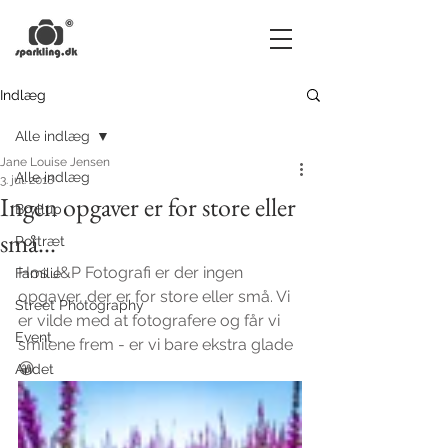
Indlæg
Alle indlæg
Jane Louise Jensen
Alle indlæg
3. jul. 2018
Ingen opgaver er for store eller
Bryllup
små...
Portræt
Hos J&P Fotografi er der ingen 
Familie
opgaver, der er for store eller små. Vi 
Street Photography
er vilde med at fotografere og får vi 
Event
smilene frem - er vi bare ekstra glade 
😁
Andet