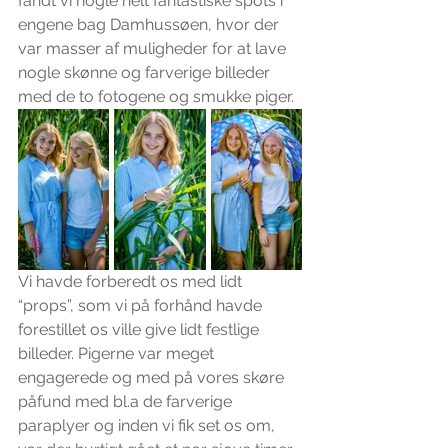
fandt vi nogle helt fantastiske spots i 
engene bag Damhussøen, hvor der 
var masser af muligheder for at lave 
nogle skønne og farverige billeder 
med de to fotogene og smukke piger.
Vi havde forberedt os med lidt 
“props”, som vi på forhånd havde 
forestillet os ville give lidt festlige 
billeder. Pigerne var meget 
engagerede og med på vores skøre 
påfund med bl.a de farverige 
paraplyer og inden vi fik set os om, 